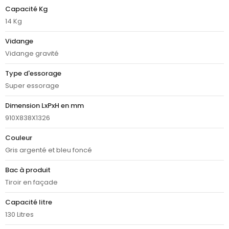
Capacité Kg
14 Kg
Vidange
Vidange gravité
Type d'essorage
Super essorage
Dimension LxPxH en mm
910X838X1326
Couleur
Gris argenté et bleu foncé
Bac à produit
Tiroir en façade
Capacité litre
130 Litres