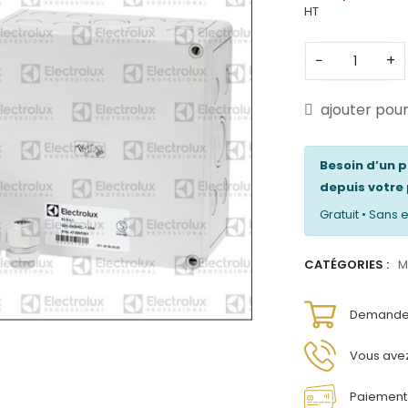
HT
−
+
ajouter pou
Besoin d’un 
depuis votre 
Gratuit • San
CATÉGORIES :
M
Demandez
Vous avez
Paiement 