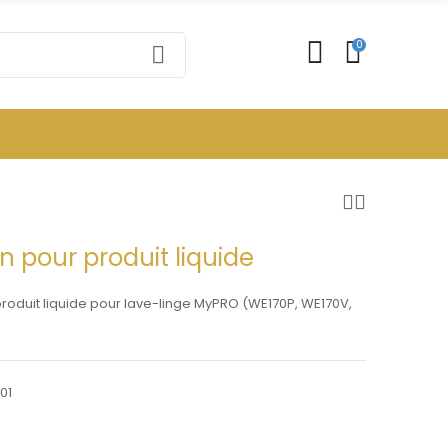
0
 pour produit liquide
roduit liquide pour lave-linge MyPRO (WE170P, WE170V,
01