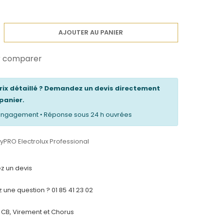
AJOUTER AU PANIER
r comparer
prix détaillé ? Demandez un devis directement
panier.
s engagement • Réponse sous 24 h ouvrées
yPRO Electrolux Professional
 un devis
 une question ? 01 85 41 23 02
CB, Virement et Chorus