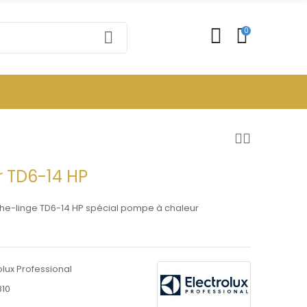
0
ur TD6-14 HP
èche-linge TD6-14 HP spécial pompe à chaleur
olux Professional
810