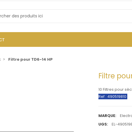
CT
x
Filtre pour TD6-14 HP
Filtre po
10 Filtres pour s
Ref : 490519810
MARQUE:
Electr
UGS:
EL-490519