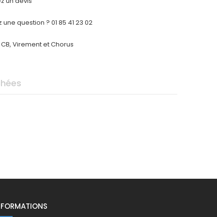
 un devis
 une question ? 01 85 41 23 02
CB, Virement et Chorus
chées
NFORMATIONS