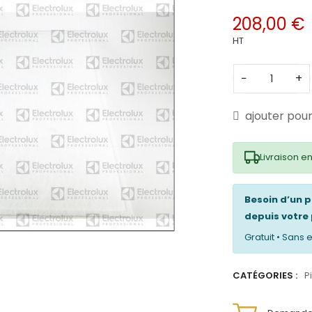
208,00 €
HT
−
+
ajouter pou
Livraison en
Besoin d’un 
depuis votre 
Gratuit • San
CATÉGORIES :
P