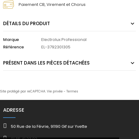
Paiement CB, Virement et Chorus
DÉTAILS DU PRODUIT
Marque
Electrolux Professional
Référence
EL-3792301305
PRÉSENT DANS LES PIÈCES DÉTACHÉES
Site protégé par reCAPTCHA.
Vie privée
-
Termes
ADRESSE
50 Rue de la Févrie, 91190 Gif sur Yvette
01 85 41 23 02