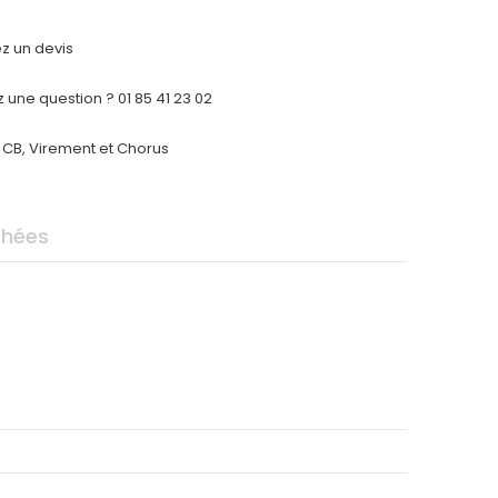
 un devis
 une question ? 01 85 41 23 02
CB, Virement et Chorus
chées