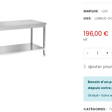
MARQUE:
L2G
UGS:
L2BBUD-D
196,00 €
HT
−
+
ajouter pou
Besoin d’un 
depuis votre 
Gratuit • San
CATÉGORIES :
T