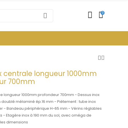
0
ox centrale longueur 1000mm
eur 700mm
ale longueur 1000mm profondeur 700mm - Dessus inox
 doublé mélaminé ép.16 mm - Piétement : tube inox
r - Bandeau périphérique H-65 mm - Vérins réglables
ts - Etagère inox à 190 mm du sol, avec oméga de
s les dimensions