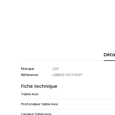
Déta
Marque
L2G
Référence
L2BBUD-DCTCE107
Fiche technique
Table inox
Profondeur table inox
Largeur table inox