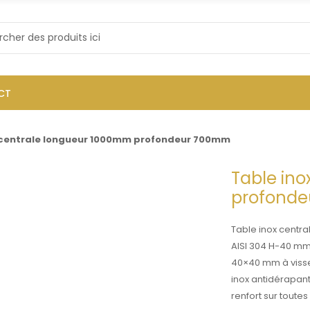
CT
 centrale longueur 1000mm profondeur 700mm
Table in
profond
Table inox centr
AISI 304 H-40 mm
40×40 mm à visse
inox antidérapan
renfort sur toute