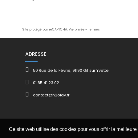
Site protégé par reCAPTCHA.
Vie privée
-
Termes
ADRESSE
50 Rue de la Févrie, 91190 Gif sur Yvette
01 85 41 23 02
contact@h2olav.fr
Ce site web utilise des cookies pour vous offrir la meilleur